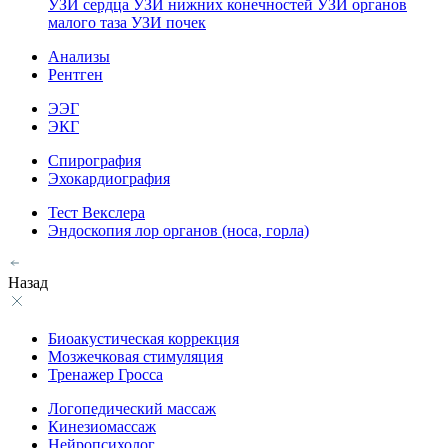
УЗИ сердца
УЗИ нижних конечностей
УЗИ органов
малого таза
УЗИ почек
Анализы
Рентген
ЭЭГ
ЭКГ
Спирография
Эхокардиография
Тест Векслера
Эндоскопия лор органов (носа, горла)
Назад
Биоакустическая коррекция
Мозжечковая стимуляция
Тренажер Гросса
Логопедический массаж
Кинезиомассаж
Нейропсихолог