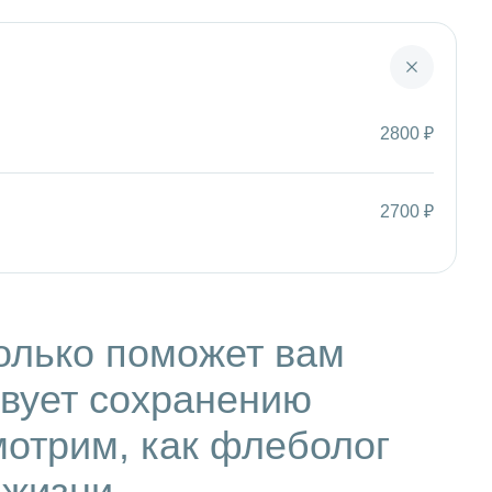
2800 ₽
2700 ₽
олько поможет вам
твует сохранению
мотрим, как флеболог
 жизни.