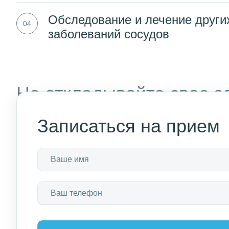
Обследование и лечение други
заболеваний сосудов
Не откладывайте свое з
NotaBene уже сегодня и 
Записаться на прием
В нашей клинике вы найдете
Более 
самый широкий спектр
врачи 