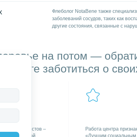
х
Флеболог NotaBene также специализ
заболеваний сосудов, таких как вос
другие состояния, связанные с нар
доровье на потом — обрат
начните заботиться о свои
80% специалистов –
Работа центра призна
высшей, первой
«Лучшим социальным