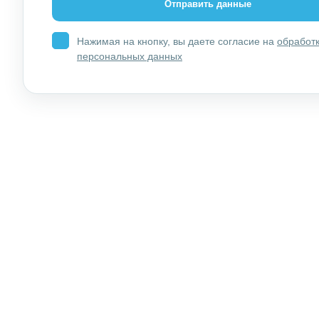
комплексных диагностических и
катего
лечебных процедур
доктор
Нажимая на кнопку, вы даете согласие на
обработ
персональных данных