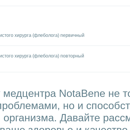
дистого хирурга (флеболога) первичный
истого хирурга (флеболога) повторный
 медцентра NotaBene не т
проблемами, но и способс
 организма. Давайте расс
ваше здоровье и качество