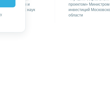
рии, кандидаты и
проектом» Министром
а медицинских наук
инвестиций Московск
ку
области