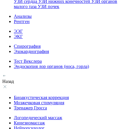
УЗИ сердца
УЗИ нижних конечностей
УЗИ органов
малого таза
УЗИ почек
Анализы
Рентген
ЭЭГ
ЭКГ
Спирография
Эхокардиография
Тест Векслера
Эндоскопия лор органов (носа, горла)
Назад
Биоакустическая коррекция
Мозжечковая стимуляция
Тренажер Гросса
Логопедический массаж
Кинезиомассаж
Нейропсихолог